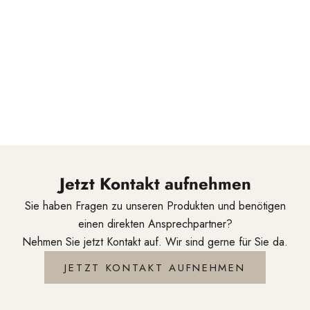
Handwerkskunst aus Solingen. Mit tief verwurzelter
Erfahrung, modernster Technik und einer unerschütterlichen
Leidenschaft für Präzision fertigen wir Werkzeuge, die mehr
als nur funktionieren – sie inspirieren. Unsere Scheren,
Messer und Stylingtools entstehen in echter
Manufakturarbeit und begleiten Professionals auf der
ganzen Welt bei ihrer täglichen Kreativität.
Jetzt Kontakt aufnehmen
Sie haben Fragen zu unseren Produkten und benötigen
einen direkten Ansprechpartner?
Nehmen Sie jetzt Kontakt auf. Wir sind gerne für Sie da.
JETZT KONTAKT AUFNEHMEN