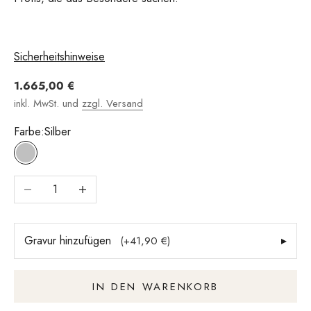
Sicherheitshinweise
Angebot
1.665,00 €
inkl. MwSt. und
zzgl. Versand
Farbe:
Silber
Silber
Anzahl verringern
Anzahl erhöhen
Gravur hinzufügen
▸
(+41,90 €)
IN DEN WARENKORB