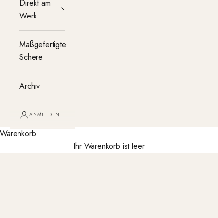
nd
Direkt am
rnste
Werk
chnik
t die
Maßgefertigte
rke
Schere
täbe
der
Archiv
 der
urwer
uge.
ANMELDEN
ecken
Warenkorb
wofür
Ihr Warenkorb ist leer
tehen
und
as
ere
werti
ten