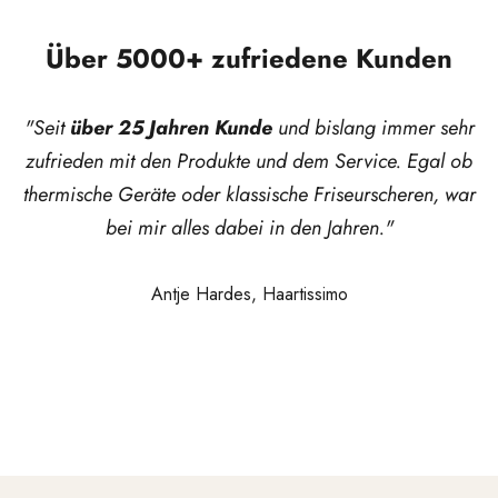
Über 5000+ zufriedene Kunden
"Seit
über 25 Jahren Kunde
und bislang immer sehr
zufrieden mit den Produkte und dem Service. Egal ob
thermische Geräte oder klassische Friseurscheren, war
bei mir alles dabei in den Jahren."
Antje Hardes, Haartissimo
Gehen Sie zu Element 1
Gehen Sie zu Element 2
Gehen Sie zu Element 3
Gehen Sie zu Element 4
Gehen Sie zu Element 5