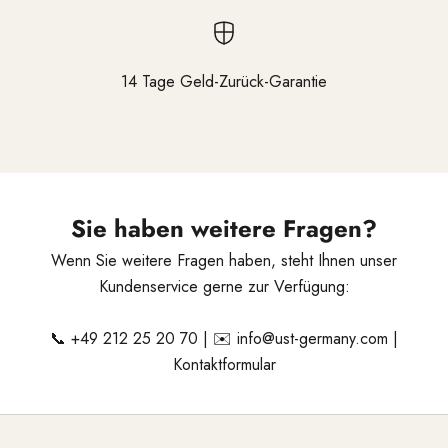
14 Tage Geld-Zurück-Garantie
Gehen Sie zu Element 1
Gehen Sie zu Element 2
Gehen Sie zu Element 3
Sie haben weitere Fragen?
Wenn Sie weitere Fragen haben, steht Ihnen unser
Kundenservice gerne zur Verfügung:
📞
+49 212 25 20 70
| ✉️
info@ust-germany.com
|
Kontaktformular