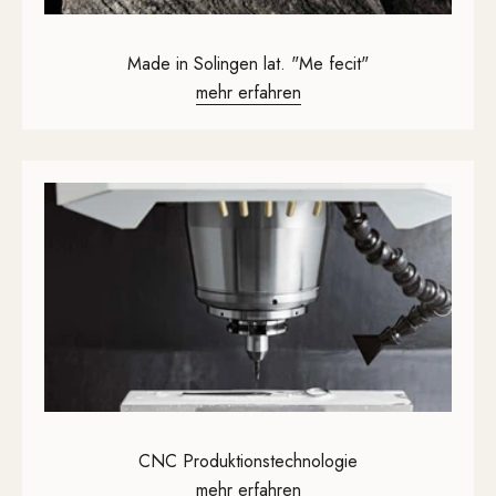
T
D
Made in Solingen lat. "Me fecit"
E
mehr erfahren
C
K
E
N
CNC Produktions­technologie
mehr erfahren