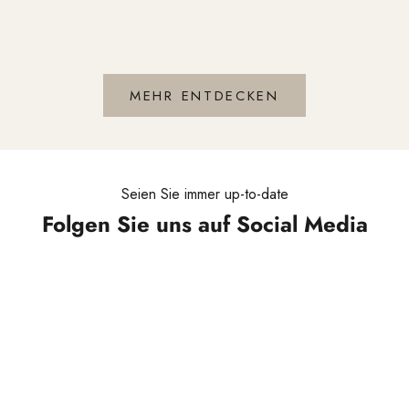
Bru
Angebot
Ange
18,00 €
18,0
MEHR ENTDECKEN
Seien Sie immer up-to-date
Folgen Sie uns auf Social Media