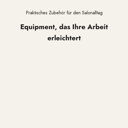
Praktisches Zubehör für den Salonalltag
Equipment, das Ihre Arbeit
erleichtert
ATELIER STYLE Paddle Brush
ATELIER STYLE
In den Warenkorb
In den Warenko