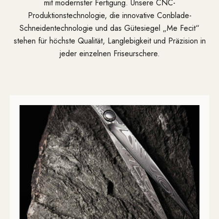
S
mit modernster Fertigung. Unsere CNC-
P
Produktionstechnologie, die innovative Conblade-
R
Schneidentechnologie und das Gütesiegel „Me Fecit“
E
stehen für höchste Qualität, Langlebigkeit und Präzision in
C
jeder einzelnen Friseurschere.
H
E
N
P
R
O
D
U
K
T
E
E
N