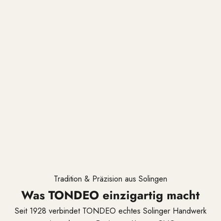
ursch
 und
zeug
e
eichn
t.
Q
U
A
I
T
Ä
T
S
Tradition & Präzision aus Solingen
V
Was TONDEO einzigartig macht
E
Seit 1928 verbindet TONDEO echtes Solinger Handwerk
R