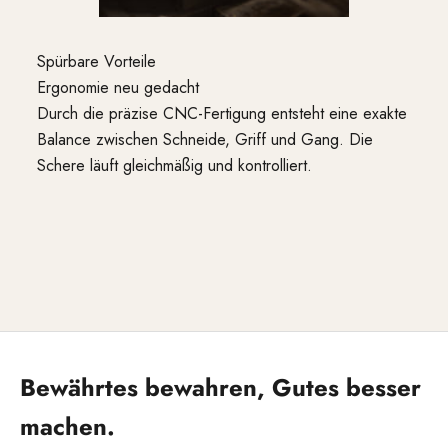
Spürbare Vorteile
Ergonomie neu gedacht
Durch die präzise CNC-Fertigung entsteht eine exakte
Balance zwischen Schneide, Griff und Gang. Die
Schere läuft gleichmäßig und kontrolliert.
Gehen Sie zu Element 1
Gehen Sie zu Element 2
Bewährtes bewahren, Gutes besser
machen.