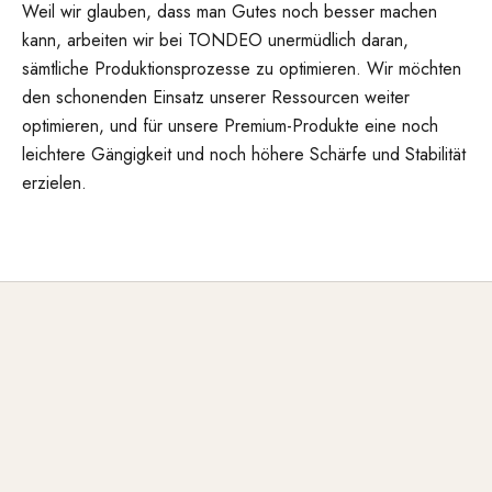
Weil wir glauben, dass man Gutes noch besser machen
kann, arbeiten wir bei TONDEO unermüdlich daran,
sämtliche Produktionsprozesse zu optimieren. Wir möchten
den schonenden Einsatz unserer Ressourcen weiter
optimieren, und für unsere Premium-Produkte eine noch
leichtere Gängigkeit und noch höhere Schärfe und Stabilität
erzielen.
Werksbesichtigung
Ein Blick hinter die Kulissen unserer Produktion
Erleben Sie Präzision, Erfahrung und Technologie. Qualität
beginnt in der Fertigung.
ERLEBEN SIE UNSER WERK