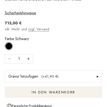
Sicherheitshinweise
Angebot
713,00 €
inkl. MwSt. und
zzgl. Versand
Farbe:
Schwarz
Schwarz
Anzahl verringern
Anzahl erhöhen
Gravur hinzufügen
▸
(+41,90 €)
IN DEN WARENKORB
Persönliche Produktberatung