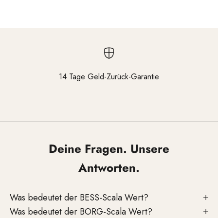
14 Tage Geld-Zurück-Garantie
Gehen Sie zu Element 1
Gehen Sie zu Element 2
Gehen Sie zu Element 3
Deine Fragen. Unsere
Antworten.
Was bedeutet der BESS-Scala Wert?
Was bedeutet der BORG-Scala Wert?