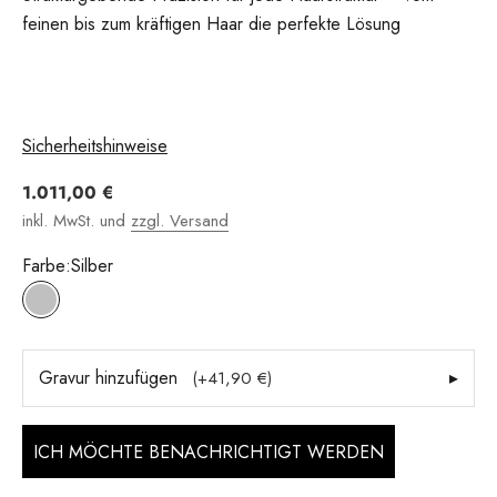
feinen bis zum kräftigen Haar die perfekte Lösung
Sicherheitshinweise
Angebot
1.011,00 €
inkl. MwSt. und
zzgl. Versand
Farbe:
Silber
Silber
Gravur hinzufügen
▸
(+41,90 €)
ICH MÖCHTE BENACHRICHTIGT WERDEN