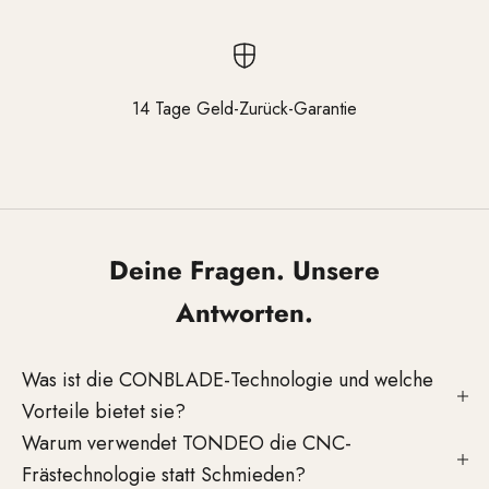
14 Tage Geld-Zurück-Garantie
Gehen Sie zu Element 1
Gehen Sie zu Element 2
Gehen Sie zu Element 3
Deine Fragen. Unsere
Antworten.
Was ist die CONBLADE-Technologie und welche
Vorteile bietet sie?
Warum verwendet TONDEO die CNC-
Frästechnologie statt Schmieden?