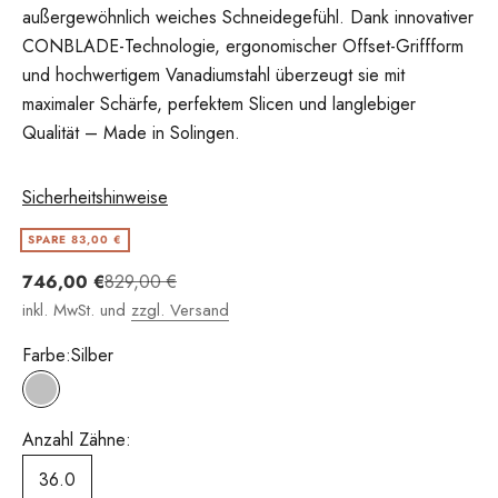
außergewöhnlich weiches Schneidegefühl. Dank innovativer
CONBLADE-Technologie, ergonomischer Offset-Griffform
und hochwertigem Vanadiumstahl überzeugt sie mit
maximaler Schärfe, perfektem Slicen und langlebiger
Qualität – Made in Solingen.
Sicherheitshinweise
SPARE 83,00 €
Angebot
Regulärer Preis
746,00 €
829,00 €
inkl. MwSt. und
zzgl. Versand
Farbe:
Silber
Silber
Anzahl Zähne:
36.0