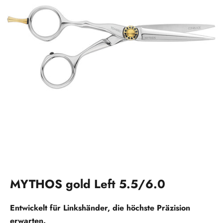
Gehen Sie zu Element 1
Gehen Sie zu Element 2
MYTHOS gold Left 5.5/6.0
Entwickelt für Linkshänder, die höchste Präzision
erwarten.