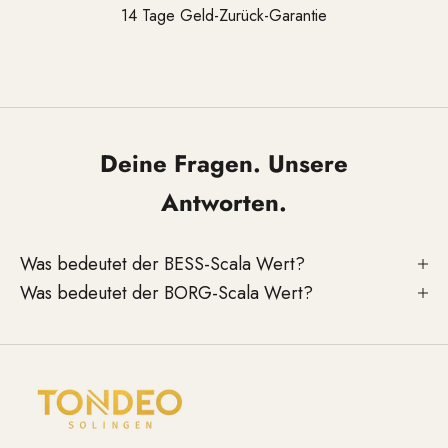
14 Tage Geld-Zurück-Garantie
Gehen Sie zu Element 1
Gehen Sie zu Element 2
Gehen Sie zu Element 3
Deine Fragen. Unsere
Antworten.
Was bedeutet der BESS-Scala Wert?
Was bedeutet der BORG-Scala Wert?