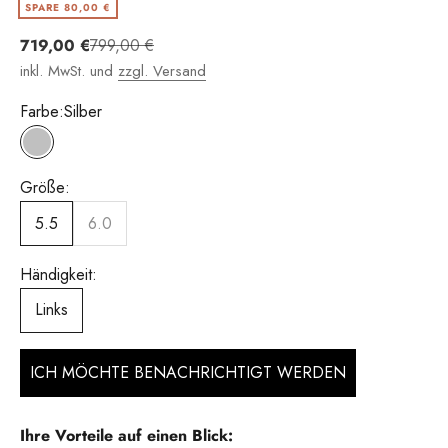
SPARE 80,00 €
Angebot
Regulärer Preis
719,00 €
799,00 €
inkl. MwSt. und
zzgl. Versand
Farbe:
Silber
Silber
Größe:
5.5
6.0
Händigkeit:
Links
ICH MÖCHTE BENACHRICHTIGT WERDEN
Ihre Vorteile auf einen Blick: