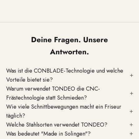
Gehen Sie zu Element 1
Gehen Sie zu Element 2
Gehen Sie zu Element 3
Deine Fragen. Unsere
Antworten.
Was ist die CONBLADE-Technologie und welche
Vorteile bietet sie?
Warum verwendet TONDEO die CNC-
Frästechnologie statt Schmieden?
Wie viele Schnittbewegungen macht ein Friseur
täglich?
Welche Stahlsorten verwendet TONDEO?
Was bedeutet "Made in Solingen"?