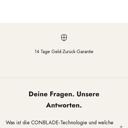
Salonalltag.
14 Tage Geld-Zurück-Garantie
Gehen Sie zu Element 1
Gehen Sie zu Element 2
Gehen Sie zu Element 3
Deine Fragen. Unsere
Antworten.
Was ist die CONBLADE-Technologie und welche