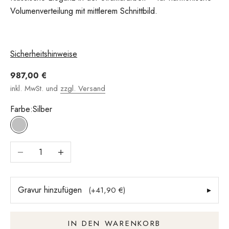
Volumenverteilung mit mittlerem Schnittbild.
Sicherheitshinweise
Angebot
987,00 €
inkl. MwSt. und
zzgl. Versand
Farbe:
Silber
Silber
Anzahl verringern
Anzahl erhöhen
Gravur hinzufügen
▸
(+41,90 €)
IN DEN WARENKORB