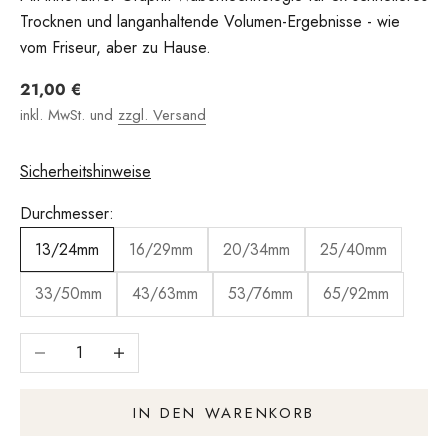
Trocknen und langanhaltende Volumen-Ergebnisse - wie
vom Friseur, aber zu Hause.
Angebot
21,00 €
inkl. MwSt. und
zzgl. Versand
Sicherheitshinweise
Durchmesser:
13/24mm
16/29mm
20/34mm
25/40mm
33/50mm
43/63mm
53/76mm
65/92mm
Anzahl verringern
Anzahl erhöhen
IN DEN WARENKORB