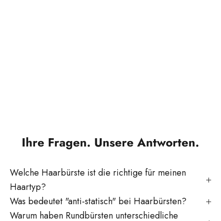
entstehen Elektrogeräte und Stylingtools, die auf Effizienz,
Leistung und Praxistauglichkeit ausgelegt sind.
Unsere Produkte unterstützen präzises Arbeiten,
gleichbleibende Ergebnisse und einen reibungslosen Ablauf
im Salon. Technische Innovation, durchdachte Funktionen
und robuste Verarbeitung sorgen dafür, dass TONDEO
Styling- und Elektroprodukte den professionellen
Anforderungen des täglichen Einsatzes gerecht werden.
Ihre Fragen. Unsere Antworten.
Welche Haarbürste ist die richtige für meinen
Haartyp?
Was bedeutet "anti-statisch" bei Haarbürsten?
Warum haben Rundbürsten unterschiedliche