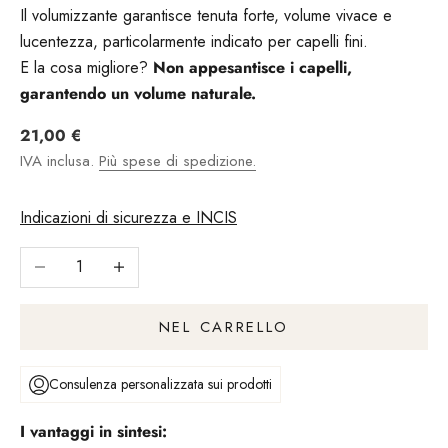
Il volumizzante garantisce tenuta forte, volume vivace e
lucentezza, particolarmente indicato per capelli fini.
E la cosa migliore?
Non appesantisce i capelli,
garantendo un volume naturale.
Angebot
21,00 €
IVA inclusa.
Più spese di spedizione.
Indicazioni di sicurezza e INCIS
Riduci il numero
Aumentare il numero
NEL CARRELLO
Consulenza personalizzata sui prodotti
I vantaggi in sintesi: