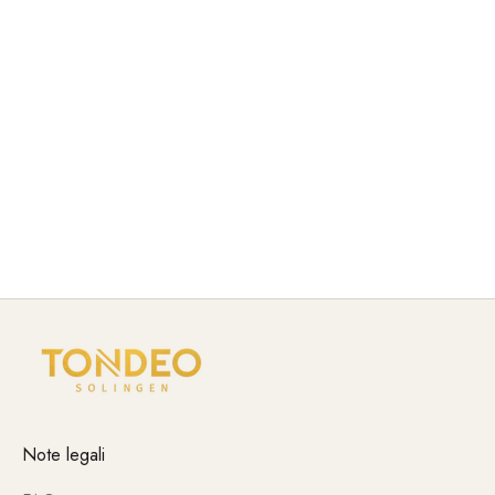
parrucchiere, creiamo apparecchi elettrici e strumenti per lo
styling progettati per garantire efficienza, prestazioni e
praticità.
I nostri prodotti garantiscono un lavoro preciso, risultati
costanti e un funzionamento ottimale nel salone.
Innovazione tecnica, funzioni ben studiate e lavorazione
robusta assicurano che TONDEO e gli elettrodomestici
TONDEO soddisfino i requisiti professionali dell'uso
quotidiano.
Note legali