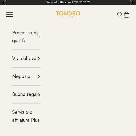
Vai al contenuto
Service-Hotline:
+49 212 25 20 70
Indietro
Pri
TONDEO
menu
Cerca
Carrel
Promessa di
qualità
Vivi dal vivo
Negozio
Buono regalo
Servizio di
affilatura Plus