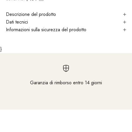
Descrizione del prodotto
Dati tecnici
Informazioni sulla sicurezza del prodotto
}
Garanzia di rimborso entro 14 giorni
Vai all'elemento 1
Vai all'elemento 2
Vai all'elemento 3