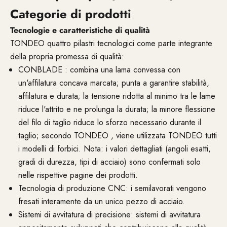
Categorie di prodotti
Tecnologie e caratteristiche di qualità
TONDEO quattro pilastri tecnologici come parte integrante
della propria promessa di qualità:
CONBLADE : combina una lama convessa con
un'affilatura concava marcata; punta a garantire stabilità,
affilatura e durata; la tensione ridotta al minimo tra le lame
riduce l'attrito e ne prolunga la durata; la minore flessione
del filo di taglio riduce lo sforzo necessario durante il
taglio; secondo TONDEO , viene utilizzata TONDEO tutti
i modelli di forbici. Nota: i valori dettagliati (angoli esatti,
gradi di durezza, tipi di acciaio) sono confermati solo
nelle rispettive pagine dei prodotti.
Tecnologia di produzione CNC: i semilavorati vengono
fresati interamente da un unico pezzo di acciaio.
Sistemi di avvitatura di precisione: sistemi di avvitatura