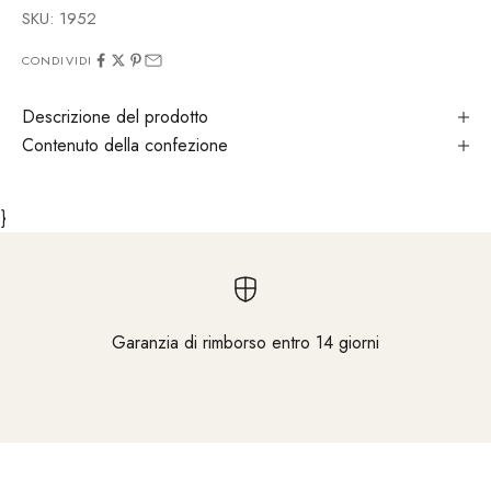
SKU: 1952
CONDIVIDI
Descrizione del prodotto
Contenuto della confezione
}
Garanzia di rimborso entro 14 giorni
Vai all'elemento 1
Vai all'elemento 2
Vai all'elemento 3