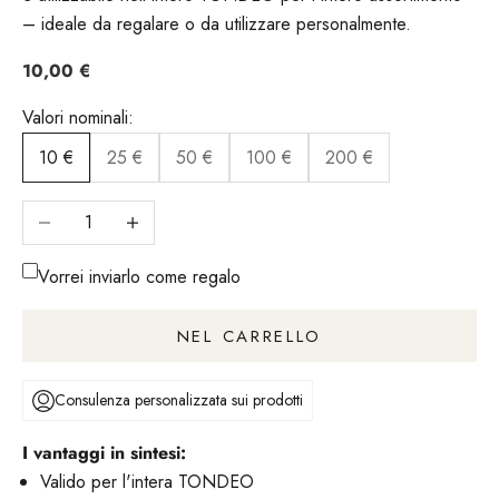
– ideale da regalare o da utilizzare personalmente.
Angebot
10,00 €
Valori nominali:
10 €
25 €
50 €
100 €
200 €
Riduci il numero
Aumentare il numero
Vorrei inviarlo come regalo
NEL CARRELLO
Consulenza personalizzata sui prodotti
I vantaggi in sintesi:
Valido per l'intera TONDEO