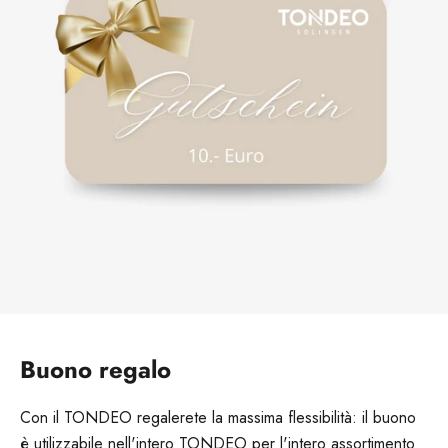
Vai all'elemento 1
Vai all'elemento 2
Vai all'elemento 3
Vai all'elemento 4
Vai all'elemento 5
Buono regalo
Con il TONDEO regalerete la massima flessibilità: il buono
è utilizzabile nell'intero TONDEO per l'intero assortimento