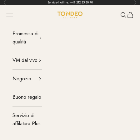
Vai al contenuto
Service-Hotline:
+49 212 25 20 70
Indietro
Pri
TONDEO
menu
Cerca
Carrel
Promessa di
qualità
Vivi dal vivo
Negozio
Buono regalo
Servizio di
affilatura Plus