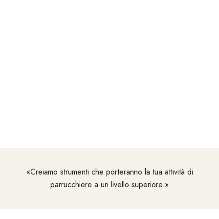
capelli. In stretta collaborazione con parrucchieri e
parrucchiere, creiamo apparecchi elettrici e strumenti per lo
styling progettati per garantire efficienza, prestazioni e
praticità.
I nostri prodotti garantiscono un lavoro preciso, risultati
costanti e un funzionamento ottimale nel salone.
Innovazione tecnica, funzioni ben studiate e lavorazione
robusta assicurano che TONDEO e gli elettrodomestici
TONDEO soddisfino i requisiti professionali dell'uso
quotidiano.
«Creiamo strumenti che porteranno la tua attività di
parrucchiere a un livello superiore.»