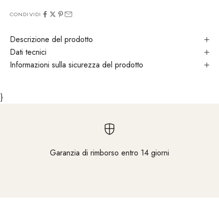
CONDIVIDI
Descrizione del prodotto
Dati tecnici
Informazioni sulla sicurezza del prodotto
}
Garanzia di rimborso entro 14 giorni
Vai all'elemento 1
Vai all'elemento 2
Vai all'elemento 3