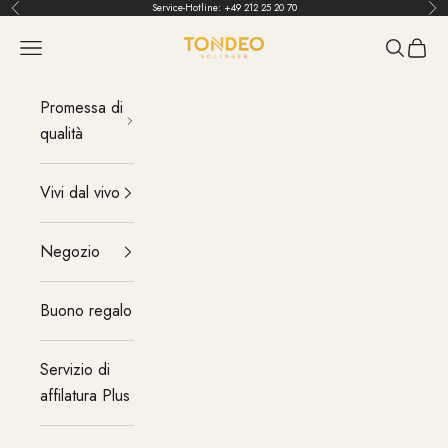
Vai al contenuto
Service-Hotline:
+49 212 25 20 70
Indietro
Pri
TONDEO
menu
Cerca
Carrel
Promessa di
qualità
Vivi dal vivo
Negozio
Buono regalo
Servizio di
affilatura Plus