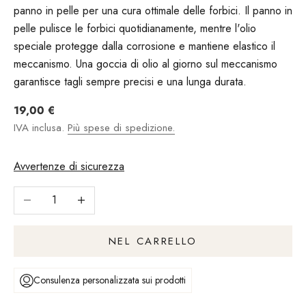
panno in pelle per una cura ottimale delle forbici. Il panno in
pelle pulisce le forbici quotidianamente, mentre l'olio
speciale protegge dalla corrosione e mantiene elastico il
meccanismo. Una goccia di olio al giorno sul meccanismo
garantisce tagli sempre precisi e una lunga durata.
Angebot
19,00 €
IVA inclusa.
Più spese di spedizione.
Avvertenze di sicurezza
Riduci il numero
Aumentare il numero
NEL CARRELLO
Consulenza personalizzata sui prodotti