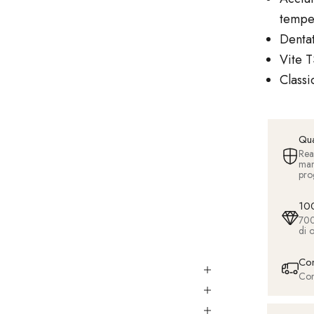
temper
Dentat
Vite T
Classi
Qua
Rea
man
pro
100
700
di o
Con
Con