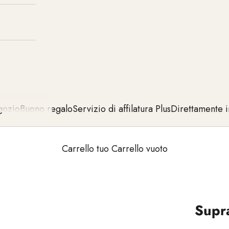
ozio
Buono regalo
Servizio di affilatura Plus
Direttamente i
Carrello tuo Carrello vuoto
Supra