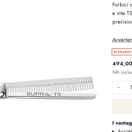
Forbici 
e vite TS
precisio
Avverten
RISPARMI
Angebo
494,00
IVA inclu
Riduci i
I vantag
Acciai