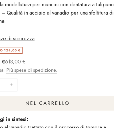
da modellatura per mancini con dentatura a tulipano
 – Qualità in acciaio al vanadio per una sfoltitura di
ne.
ze di sicurezza
O 124,00 €
t
Regulärer Preis
 €
618,00 €
sa.
Più spese di spedizione.
l numero
Aumentare il numero
NEL CARRELLO
gi in sintesi:
o al vanadio trattato con il processo di tempra a