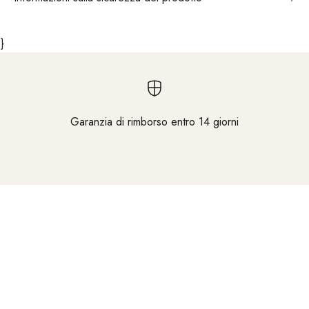
}
Garanzia di rimborso entro 14 giorni
Vai all'elemento 1
Vai all'elemento 2
Vai all'elemento 3