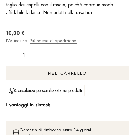
taglio dei capelli con il rasoio, poiché copre in modo
affidabile la lama. Non adatto alla rasatura.
Angebot
10,00 €
IVA inclusa.
Più spese di spedizione.
Riduci il numero
Aumentare il numero
NEL CARRELLO
Consulenza personalizzata sui prodotti
I vantaggi in sintesi:
Garanzia di rimborso entro 14 giorni