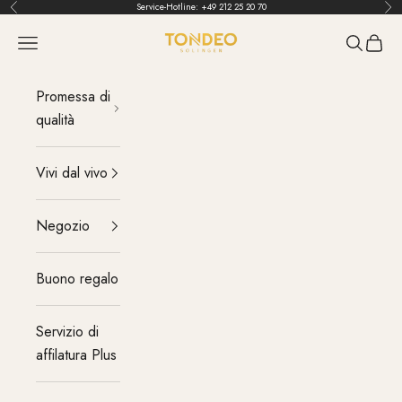
Vai al contenuto
Service-Hotline:
+49 212 25 20 70
Indietro
Pri
TONDEO
menu
Cerca
Carrel
Promessa di
qualità
Vivi dal vivo
Negozio
Buono regalo
Servizio di
affilatura Plus