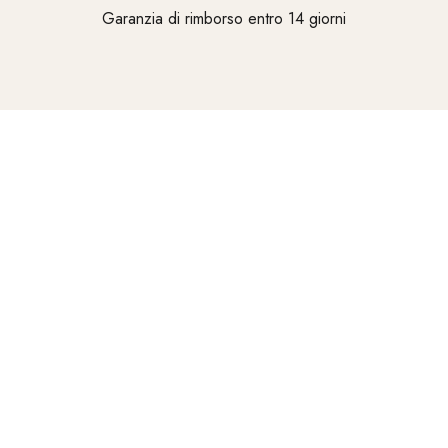
Garanzia di rimborso entro 14 giorni
Vai all'elemento 1
Vai all'elemento 2
Vai all'elemento 3