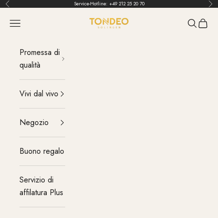
Vai al contenuto
Service-Hotline:
+49 212 25 20 70
Indietro
Pri
TONDEO
menu
Cerca
Carrel
Promessa di
qualità
Vivi dal vivo
Negozio
Buono regalo
Servizio di
affilatura Plus