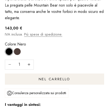
La pregiata pelle Mountain Bear non solo è piacevole al
tatto, ma conserva anche le vostre forbici in modo sicuro ed
elegante.
Angebot
143,00 €
IVA inclusa.
Più spese di spedizione.
Colore:
Nero
Nero
marrone
Riduci il numero
Aumentare il numero
NEL CARRELLO
Consulenza personalizzata sui prodotti
I vantaggi in sintesi: