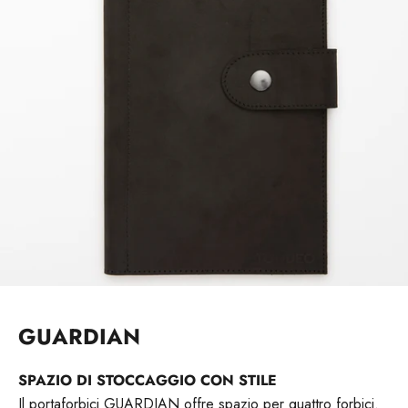
Vai all'elemento 1
Vai all'elemento 2
Vai all'elemento 3
GUARDIAN
SPAZIO DI STOCCAGGIO CON STILE
Il portaforbici GUARDIAN offre spazio per quattro forbici.