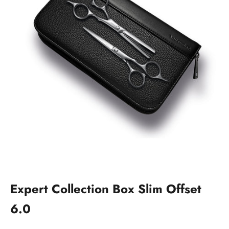
Vai all'elemento 1
Vai all'elemento 2
Expert Collection Box Slim Offset
6.0