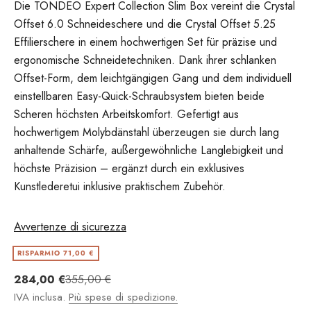
Die TONDEO Expert Collection Slim Box vereint die Crystal
Offset 6.0 Schneideschere und die Crystal Offset 5.25
Effilierschere in einem hochwertigen Set für präzise und
ergonomische Schneidetechniken. Dank ihrer schlanken
Offset-Form, dem leichtgängigen Gang und dem individuell
einstellbaren Easy-Quick-Schraubsystem bieten beide
Scheren höchsten Arbeitskomfort. Gefertigt aus
hochwertigem Molybdänstahl überzeugen sie durch lang
anhaltende Schärfe, außergewöhnliche Langlebigkeit und
höchste Präzision – ergänzt durch ein exklusives
Kunstlederetui inklusive praktischem Zubehör.
Avvertenze di sicurezza
RISPARMIO 71,00 €
Angebot
Regulärer Preis
284,00 €
355,00 €
IVA inclusa.
Più spese di spedizione.