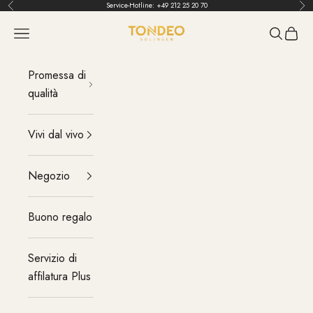
Vai al contenuto
Service-Hotline:
+49 212 25 20 70
Indietro
Pri
TONDEO
menu
Cerca
Carrel
Promessa di
qualità
Vivi dal vivo
Negozio
Buono regalo
Servizio di
affilatura Plus