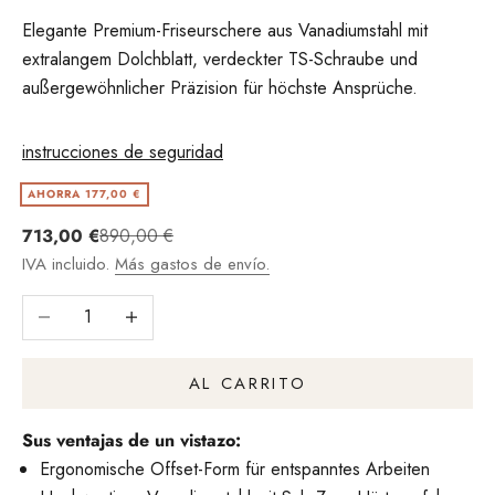
Elegante Premium-Friseurschere aus Vanadiumstahl mit
extralangem Dolchblatt, verdeckter TS-Schraube und
außergewöhnlicher Präzision für höchste Ansprüche.
instrucciones de seguridad
AHORRA 177,00 €
Angebot
Regulärer Preis
713,00 €
890,00 €
IVA incluido.
Más gastos de envío.
Reducir cantidad
Aumentar la cantidad
AL CARRITO
Sus ventajas de un vistazo:
Ergonomische Offset-Form für entspanntes Arbeiten