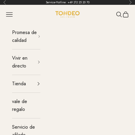
Ir al contenido
Service-Hotline:
+49 212 25 20 70
Atrás
Ant
TONDEO
Menú
Buscar
Carrit
Promesa de
calidad
Vivir en
directo
Tienda
vale de
regalo
Servicio de
afilado