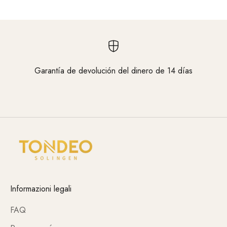
Garantía de devolución del dinero de 14 días
Vaya al elemento 1
Vaya al elemento 2
Vaya al elemento 3
Informazioni legali
FAQ