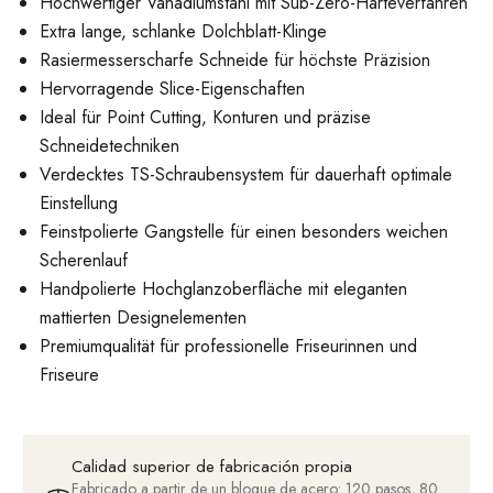
Hochwertiger Vanadiumstahl mit Sub-Zero-Härteverfahren
Extra lange, schlanke Dolchblatt-Klinge
Rasiermesserscharfe Schneide für höchste Präzision
Hervorragende Slice-Eigenschaften
Ideal für Point Cutting, Konturen und präzise
Schneidetechniken
Verdecktes TS-Schraubensystem für dauerhaft optimale
Einstellung
Feinstpolierte Gangstelle für einen besonders weichen
Scherenlauf
Handpolierte Hochglanzoberfläche mit eleganten
mattierten Designelementen
Premiumqualität für professionelle Friseurinnen und
Friseure
Calidad superior de fabricación propia
Fabricado a partir de un bloque de acero: 120 pasos, 80