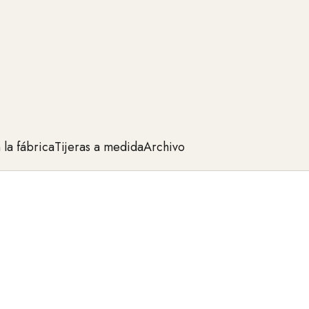
la fábrica
Tijeras a medida
Archivo
isa. Fabricadas con aceros de la más alta calidad,
cnicas más delicadas o para cortes potentes, estas
 de pelo. Descubre ahora modelos exclusivos para la