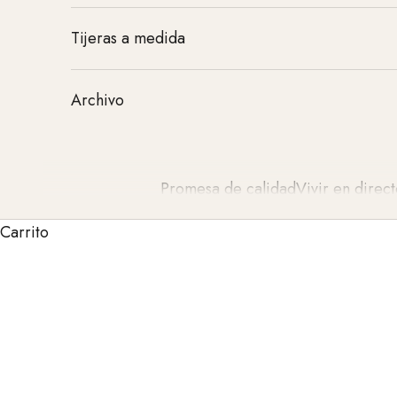
Tijeras a medida
Archivo
Promesa de calidad
Vivir en direct
Carrito
Nuestras tijeras de peluquería son sinónimo de ca
ofrecen un afilado extraordinario, durabilidad y 
tijeras satisfacen las más altas exigencias profes