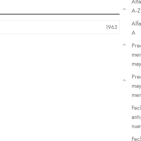
Alf
A-Z
Alfa
A
Pre
men
may
Pre
may
men
Fec
ant
nue
Fec