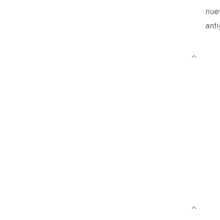
nue
ant