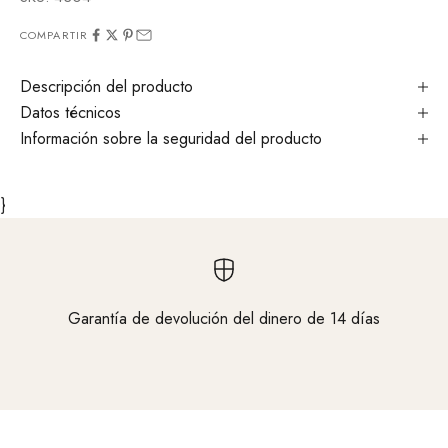
COMPARTIR
Descripción del producto
Datos técnicos
Información sobre la seguridad del producto
}
Garantía de devolución del dinero de 14 días
Vaya al elemento 1
Vaya al elemento 2
Vaya al elemento 3