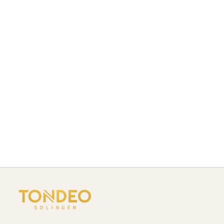
profesional del cabello y el cuidado de la barba. En
estrecha colaboración con peluqueros y peluqueras,
creamos aparatos eléctricos y herramientas de peinado
diseñados para ofrecer eficiencia, rendimiento y
practicidad.
Nuestros productos facilitan un trabajo preciso, resultados
uniformes y un funcionamiento fluido en el salón. La
innovación técnica, las funciones bien pensadas y la
fabricación robusta garantizan que los productos eléctricos
y TONDEO satisfagan las exigencias profesionales del uso
diario.