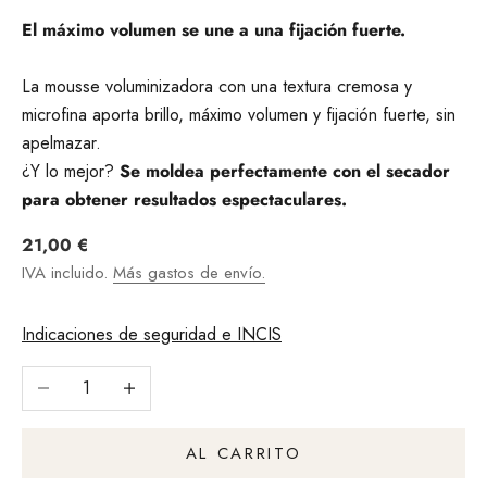
El máximo volumen se une a una fijación fuerte.
La mousse voluminizadora con una textura cremosa y
microfina aporta brillo, máximo volumen y fijación fuerte, sin
apelmazar.
¿Y lo mejor?
Se moldea perfectamente con el secador
para obtener resultados espectaculares.
Angebot
21,00 €
IVA incluido.
Más gastos de envío.
Indicaciones de seguridad e INCIS
Reducir cantidad
Aumentar la cantidad
AL CARRITO