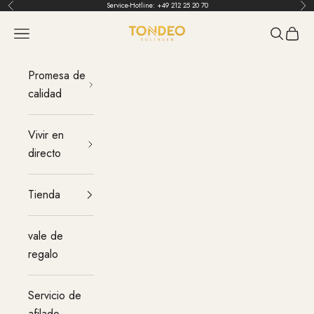
Ir al contenido
Service-Hotline:
+49 212 25 20 70
Atrás
Ant
TONDEO
Menú
Buscar
Carrit
Promesa de
calidad
Vivir en
directo
Tienda
vale de
regalo
Servicio de
afilado