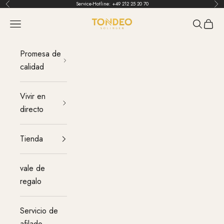
Ir al contenido
Service-Hotline:
+49 212 25 20 70
Atrás
Ant
TONDEO
Menú
Buscar
Carrit
Promesa de
calidad
Vivir en
directo
Tienda
vale de
regalo
Servicio de
afilado