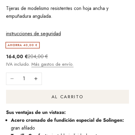
Tijeras de modelismo resistentes con hoja ancha y
empuñadura angulada.
instrucciones de seguridad
AHORRA 40,00 €
Angebot
Regulärer Preis
164,00 €
204,00 €
IVA incluido.
Más gastos de envío.
Reducir cantidad
Aumentar la cantidad
AL CARRITO
Sus ventajas de un vistazo:
Acero cromado de fundición especial de Solingen:
gran afilado