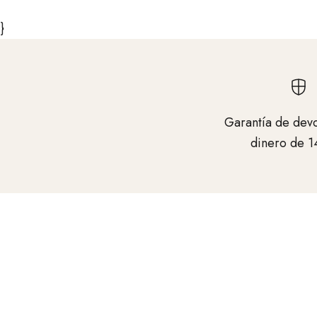
}
Garantía de devo
dinero de 1
Casi 100 años de experiencia en el sector d
los salones de belleza
Además de nuestras tijeras, desarrollamos
productos innovadores para salones de belle