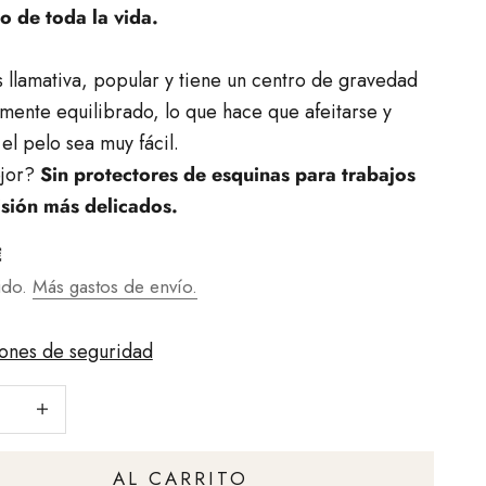
co de toda la vida.
 llamativa, popular y tiene un centro de gravedad
mente equilibrado, lo que hace que afeitarse y
 el pelo sea muy fácil.
ejor?
Sin protectores de esquinas para trabajos
isión más delicados.
t
€
ido.
Más gastos de envío.
iones de seguridad
cantidad
Aumentar la cantidad
AL CARRITO