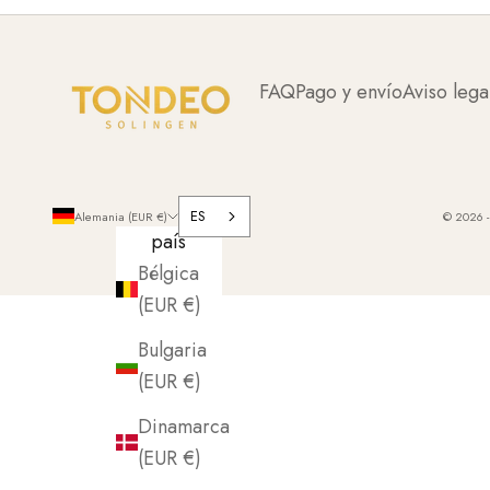
FAQ
Pago y envío
Aviso lega
ES
Alemania (EUR €)
© 2026 -
país
Bélgica
(EUR €)
Bulgaria
(EUR €)
Dinamarca
(EUR €)