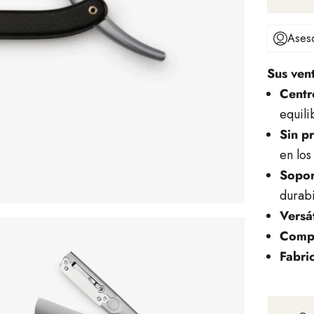
Aseso
Sus vent
Centr
equili
Sin p
en los
Sopor
durabi
Versát
Compa
Fabri