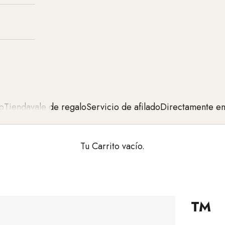
o
Tienda
vale de regalo
Servicio de afilado
Directamente en 
Tu Carrito vacío.
TM