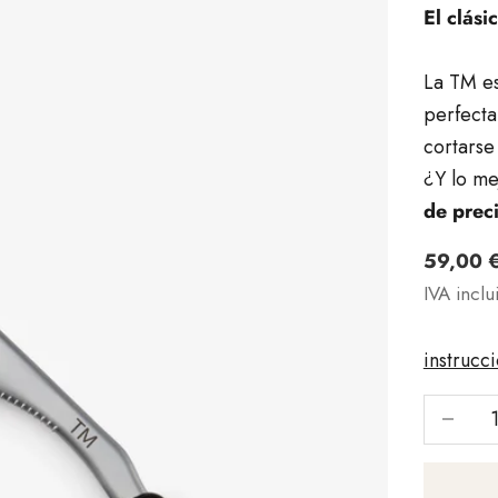
El clási
La TM es
perfecta
cortarse
¿Y lo m
de prec
Angebo
59,00 
IVA inclu
instrucc
Reducir 