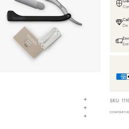
Gar
Com
Cal
De 
Env
Ent
SKU: 111
COMPARTI