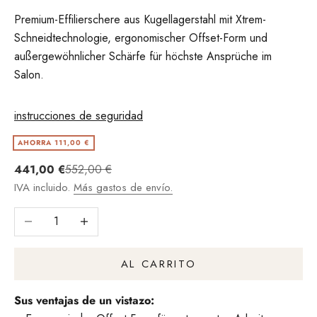
Premium-Effilierschere aus Kugellagerstahl mit Xtrem-
Schneidtechnologie, ergonomischer Offset-Form und
außergewöhnlicher Schärfe für höchste Ansprüche im
Salon.
instrucciones de seguridad
AHORRA 111,00 €
Angebot
Regulärer Preis
441,00 €
552,00 €
IVA incluido.
Más gastos de envío.
Reducir cantidad
Aumentar la cantidad
AL CARRITO
Sus ventajas de un vistazo: