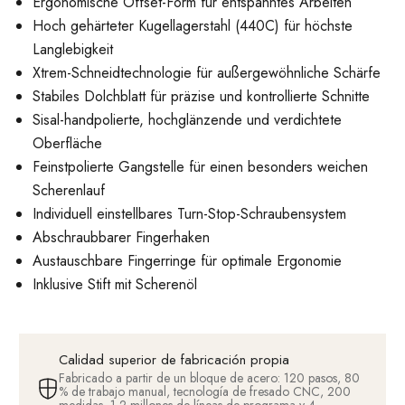
Ergonomische Offset-Form für entspanntes Arbeiten
Hoch gehärteter Kugellagerstahl (440C) für höchste
Langlebigkeit
Xtrem-Schneidtechnologie für außergewöhnliche Schärfe
Stabiles Dolchblatt für präzise und kontrollierte Schnitte
Sisal-handpolierte, hochglänzende und verdichtete
Oberfläche
Feinstpolierte Gangstelle für einen besonders weichen
Scherenlauf
Individuell einstellbares Turn-Stop-Schraubensystem
Abschraubbarer Fingerhaken
Austauschbare Fingerringe für optimale Ergonomie
Inklusive Stift mit Scherenöl
Calidad superior de fabricación propia
Fabricado a partir de un bloque de acero: 120 pasos, 80
% de trabajo manual, tecnología de fresado CNC, 200