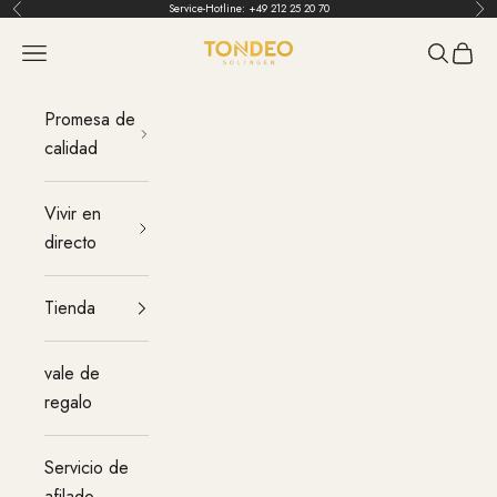
Ir al contenido
Service-Hotline:
+49 212 25 20 70
Atrás
Ant
TONDEO
Menú
Buscar
Carrit
Promesa de
calidad
Vivir en
directo
Tienda
vale de
regalo
Servicio de
afilado