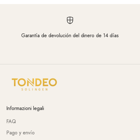
Garantía de devolución del dinero de 14 días
Vaya al elemento 1
Vaya al elemento 2
Vaya al elemento 3
Informazioni legali
FAQ
Pago y envío