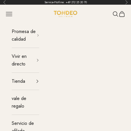
Ir al contenido
Service-Hotline:
+49 212 25 20 70
Atrás
Ant
TONDEO
Menú
Buscar
Carrit
Promesa de
calidad
Vivir en
directo
Tienda
vale de
regalo
Servicio de
afilado