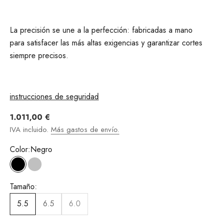
La precisión se une a la perfección: fabricadas a mano
para satisfacer las más altas exigencias y garantizar cortes
siempre precisos.
instrucciones de seguridad
Angebot
1.011,00 €
IVA incluido.
Más gastos de envío.
Color:
Negro
Negro
plata
Tamaño:
5.5
6.5
6.0