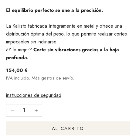
El equilibrio perfecto se une a la precisión.
La Kallisto fabricada íntegramente en metal y ofrece una
distribución óptima del peso, lo que permite realizar cortes
impecables sin inclinarse.
¿Y lo mejor?
Corte sin vibraciones gracias a la hoja
profunda.
Angebot
154,00 €
IVA incluido.
Más gastos de envío.
instrucciones de seguridad
Reducir cantidad
Aumentar la cantidad
AL CARRITO