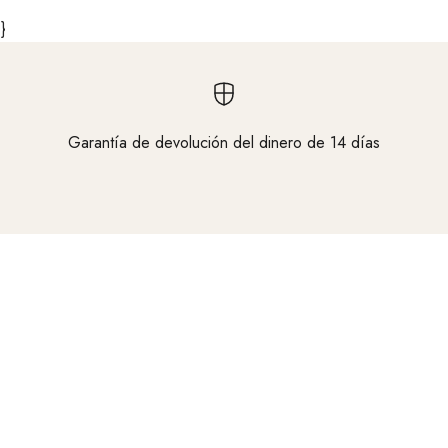
}
Garantía de devolución del dinero de 14 días
Vaya al elemento 1
Vaya al elemento 2
Vaya al elemento 3