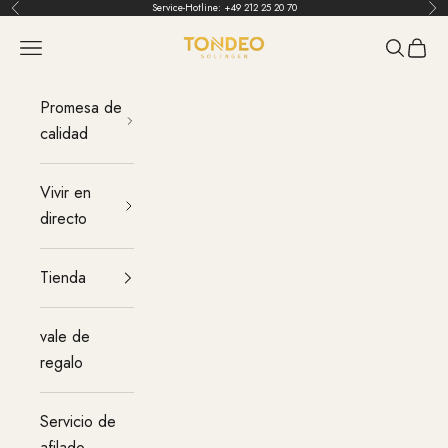
Ir al contenido
Service-Hotline:
+49 212 25 20 70
Atrás
Ant
TONDEO
Menú
Buscar
Carrit
Promesa de
calidad
Vivir en
directo
Tienda
vale de
regalo
Servicio de
afilado