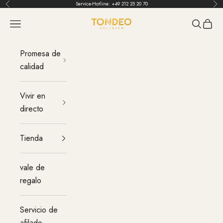
Ir al contenido
Service-Hotline:
+49 212 25 20 70
Atrás
Ant
TONDEO
Menú
Buscar
Carrit
Promesa de
calidad
Vivir en
directo
Tienda
vale de
regalo
Servicio de
afilado