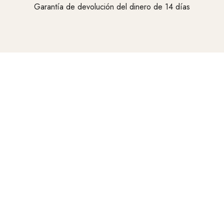
Garantía de devolución del dinero de 14 días
Vaya al elemento 1
Vaya al elemento 2
Vaya al elemento 3