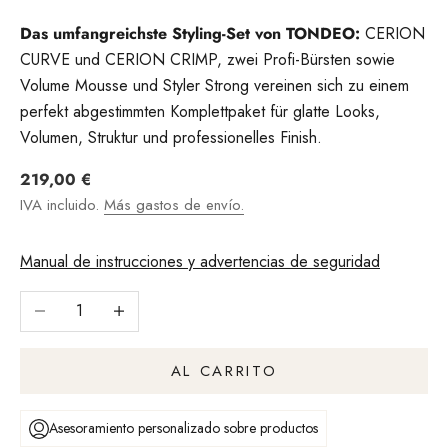
Das umfangreichste Styling-Set von TONDEO:
CERION
CURVE und CERION CRIMP, zwei Profi-Bürsten sowie
Volume Mousse und Styler Strong vereinen sich zu einem
perfekt abgestimmten Komplettpaket für glatte Looks,
Volumen, Struktur und professionelles Finish.
Angebot
219,00 €
IVA incluido.
Más gastos de envío.
Manual de instrucciones y advertencias de seguridad
Reducir cantidad
Aumentar la cantidad
AL CARRITO
Asesoramiento personalizado sobre productos