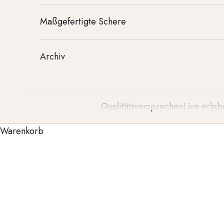
Maßgefertigte Schere
Archiv
Qualitätsversprechen
Live erleb
Warenkorb
Mit der
Tondeo Styling Collection
bringst du K
professionellen Tools ermöglichen mühelose Styling
und ein perfektes