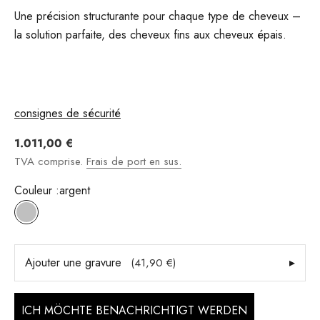
Une précision structurante pour chaque type de cheveux –
la solution parfaite, des cheveux fins aux cheveux épais.
consignes de sécurité
Angebot
1.011,00 €
TVA comprise.
Frais de port en sus.
Couleur :
argent
argent
Ajouter une gravure
▸
(41,90 €)
ICH MÖCHTE BENACHRICHTIGT WERDEN