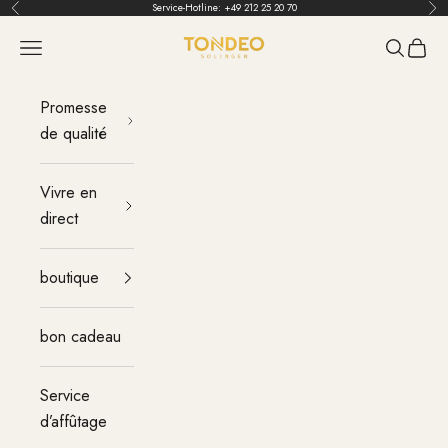
Aller au contenu
Service-Hotline:
+49 212 25 20 70
Retour
Ava
TONDEO
menu
Recherch
Panier
Promesse
de qualité
Vivre en
direct
boutique
bon cadeau
Service
d’affûtage