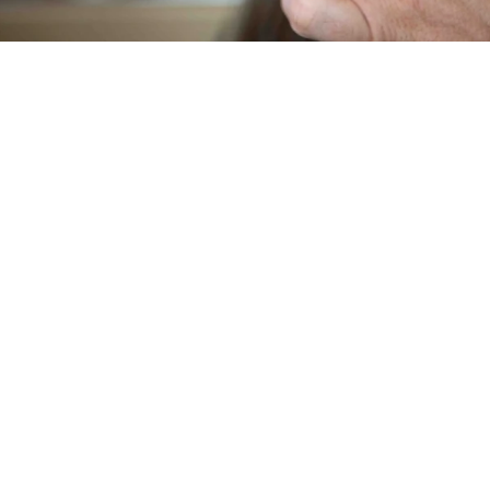
La série ORGAENIC propose trois ciseaux de modelage
parfaitement assortis, dotés d'une denture microfine
caractéristique qui empêche les cheveux de glisser et
garantit des résultats uniformes et contrôlables.
ORGAENIC TWO – Pour des accents créatifs
Avec ses 24 dents, l'ORGAENIC two offre une coupe plus
grossière pour une réduction efficace du volume. Elle
enlève nettement plus de cheveux à chaque coupe et
constitue le choix idéal pour réduire rapidement le volume
des cheveux épais et forts, obtenir des effets de structure
marqués et une texture visible, ainsi que des looks
expressifs et mouvementés. Idéale pour les techniques de
coupe créatives et les coiffures modernes.
Conseil professionnel pour la pratique
De nombreux coiffeurs travaillent avec plusieurs variantes