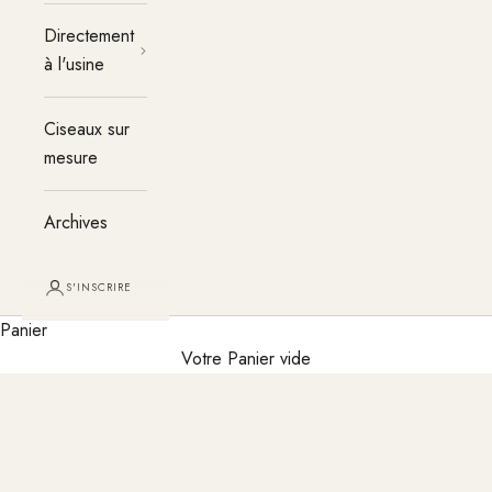
Directement
à l'usine
Ciseaux sur
mesure
Archives
S'INSCRIRE
Panier
Magasin directement à l'usine - à
Votre Panier vide
Solingen