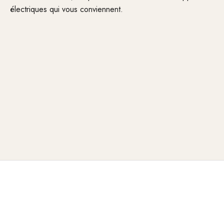
électriques qui vous conviennent.
Vivre plutôt que simplement voir
Des produits locaux
Conseils personnalisés prodigués par notre équipe
Tests de produits et expérience en direct sur place