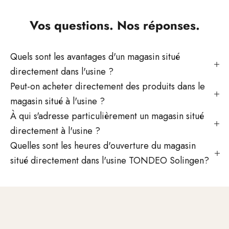
Vos questions. Nos réponses.
Quels sont les avantages d'un magasin situé
directement dans l'usine ?
Peut-on acheter directement des produits dans le
magasin situé à l'usine ?
À qui s'adresse particulièrement un magasin situé
directement à l'usine ?
Quelles sont les heures d'ouverture du magasin
Vous souhaitez nous rendre visite ?
situé directement dans l'usine TONDEO Solingen?
Découvrez TONDEO où nos produits sont fabriqués. Que
ce soit pour un conseil personnalisé, un test de produit ou
un échange individuel. Nous nous réjouissons de votre
visite à Solingen.
COORDONNER LA VISITE