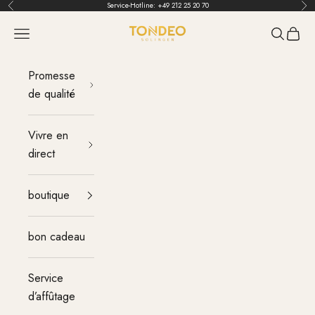
Aller au contenu
Service-Hotline:
+49 212 25 20 70
Retour
Ava
TONDEO
menu
Recherch
Panier
Promesse
de qualité
Vivre en
direct
boutique
bon cadeau
Service
d’affûtage