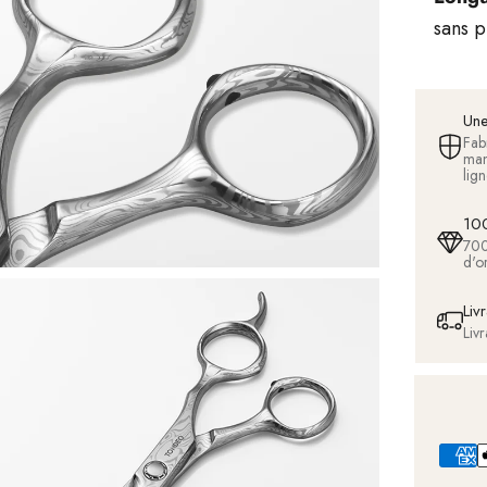
sans p
Une
Fab
man
lig
100
700
d'o
Liv
Liv