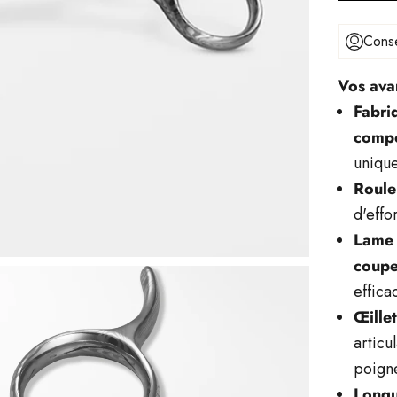
Conse
Vos ava
Fabri
compo
unique
Roulem
d'effo
Lame 
coupe
effica
Œille
articu
poign
Longu