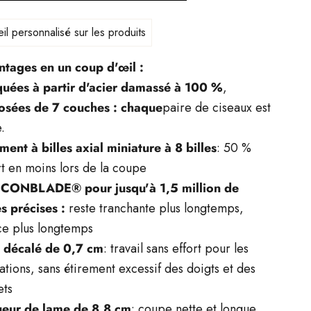
il personnalisé sur les produits
ntages en un coup d'œil :
quées à partir d'acier damassé à 100 %
,
sées de 7 couches : chaque
paire de ciseaux est
.
ent à billes axial miniature à 8 billes
: 50 %
rt en moins lors de la coupe
CONBLADE® pour jusqu'à 1,5 million de
s précises :
reste tranchante plus longtemps,
ce plus longtemps
t décalé de 0,7 cm
: travail sans effort pour les
lations, sans étirement excessif des doigts et des
ets
eur de lame de 8,8 cm
: coupe nette et longue