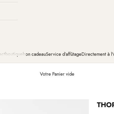
ect
boutique
bon cadeau
Service d’affûtage
Directement à l'
Votre Panier vide
THO