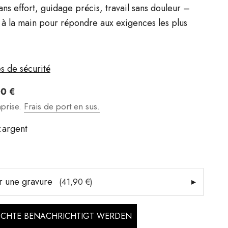
ns effort, guidage précis, travail sans douleur –
 à la main pour répondre aux exigences les plus
s de sécurité
t
00 €
prise.
Frais de port en sus.
:
argent
r une gravure
▸
(41,90 €)
ÖCHTE BENACHRICHTIGT WERDEN