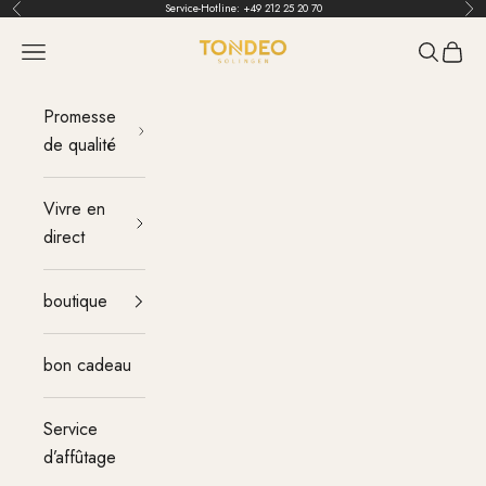
Aller au contenu
Service-Hotline:
+49 212 25 20 70
Retour
Ava
TONDEO
menu
Recherch
Panier
Promesse
de qualité
Vivre en
direct
boutique
bon cadeau
Service
d’affûtage