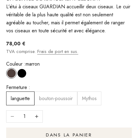
L'étui à ciseaux GUARDIAN accueillir deux ciseaux. Le cuir
véritable de la plus haute qualité est non seulement
agréable au toucher, mais il permet également de ranger
vos ciseaux en toute sécurité et avec élégance.
Angebot
78,00 €
TVA comprise.
Frais de port en sus.
Couleur :
marron
marron
Noir
Fermeture :
languette
bouton-poussoir
Mythos
Réduire le nombre
Augmenter le nombre
DANS LA PANIER