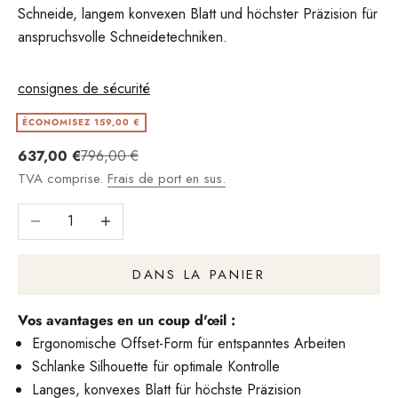
Schneide, langem konvexen Blatt und höchster Präzision für
anspruchsvolle Schneidetechniken.
consignes de sécurité
ÉCONOMISEZ 159,00 €
Angebot
Regulärer Preis
637,00 €
796,00 €
TVA comprise.
Frais de port en sus.
Réduire le nombre
Augmenter le nombre
DANS LA PANIER
Vos avantages en un coup d'œil :
Ergonomische Offset-Form für entspanntes Arbeiten
Schlanke Silhouette für optimale Kontrolle
Langes, konvexes Blatt für höchste Präzision