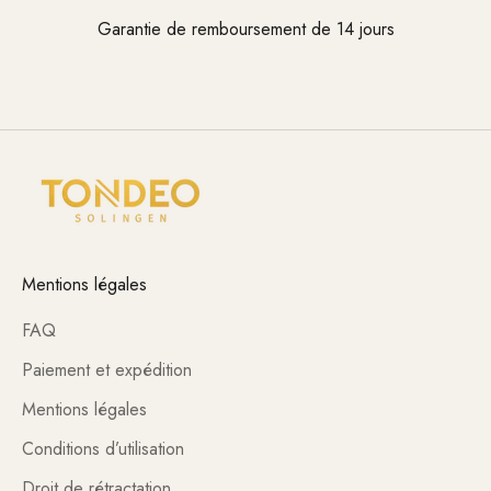
Garantie de remboursement de 14 jours
Aller à l'élément 1
Aller à l'élément 2
Aller à l'élément 3
Mentions légales
FAQ
Paiement et expédition
Mentions légales
Conditions d’utilisation
Droit de rétractation