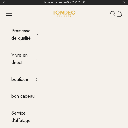
Aller au contenu
Service-Hotline:
+49 212 25 20 70
Retour
Ava
TONDEO
menu
Recherch
Panier
Promesse
de qualité
Vivre en
direct
boutique
bon cadeau
Service
d’affûtage