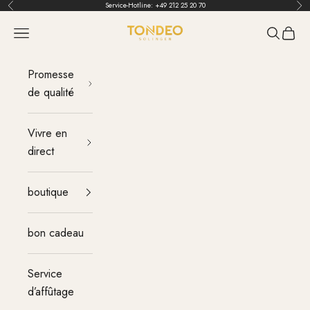
Aller au contenu
Service-Hotline:
+49 212 25 20 70
Retour
Ava
TONDEO
menu
Recherch
Panier
Promesse
de qualité
Vivre en
direct
boutique
bon cadeau
Service
d’affûtage