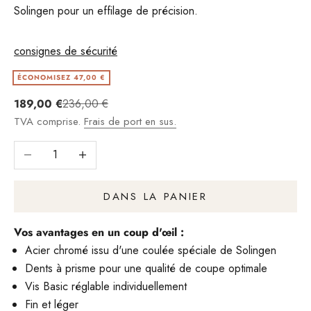
Solingen pour un effilage de précision.
consignes de sécurité
ÉCONOMISEZ 47,00 €
Angebot
Regulärer Preis
189,00 €
236,00 €
TVA comprise.
Frais de port en sus.
Réduire le nombre
Augmenter le nombre
DANS LA PANIER
Vos avantages en un coup d'œil :
Acier chromé issu d'une coulée spéciale de Solingen
Dents à prisme pour une qualité de coupe optimale
Vis Basic réglable individuellement
Fin et léger