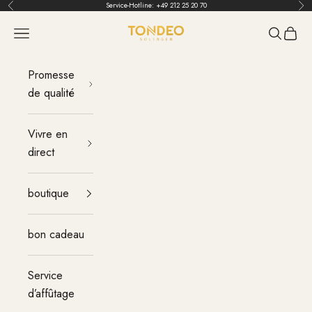
Aller au contenu
Service-Hotline:
+49 212 25 20 70
Retour
Ava
TONDEO
menu
Recherch
Panier
Promesse
de qualité
Vivre en
direct
boutique
bon cadeau
Service
d’affûtage