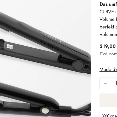
Das umf
CURVE u
Volume M
perfekt 
Volumen,
Angebo
219,00
TVA com
Mode d'e
Réduire
Conse