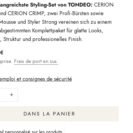
angreichste Styling-Set von TONDEO:
CERION
nd CERION CRIMP, zwei Profi-Bürsten sowie
ousse und Styler Strong vereinen sich zu einem
abgestimmten Komplettpaket für glatte Looks,
 Struktur und professionelles Finish.
t
 €
prise.
Frais de port en sus.
mploi et consignes de sécurité
 le nombre
Augmenter le nombre
DANS LA PANIER
il personnalisé sur les produits