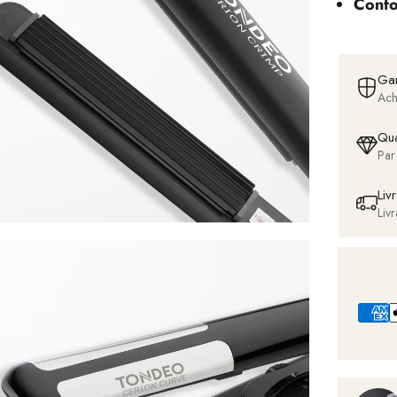
Confo
Gar
Ach
Qua
Par
Liv
Liv