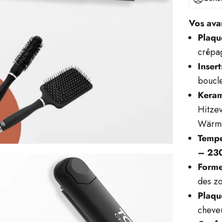
Vos ava
Plaqu
crêpag
Insert
boucle
Keram
Hitzev
Wärme
Tempe
– 230
Forme
des zo
Plaqu
cheve