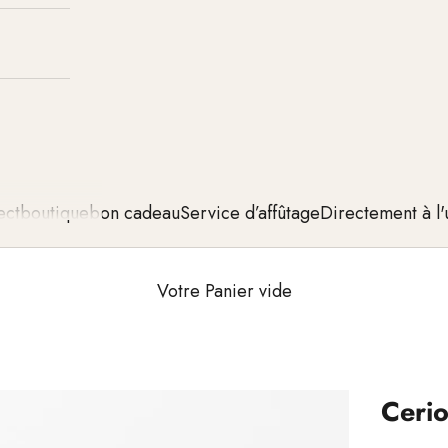
ect
boutique
bon cadeau
Service d’affûtage
Directement à l'
Votre Panier vide
Cerio