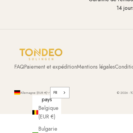
14 jour
FAQ
Paiement et expédition
Mentions légales
Conditio
FR
Allemagne (EUR €)
© 2026 - T
pays
Belgique
(EUR €)
Bulgarie