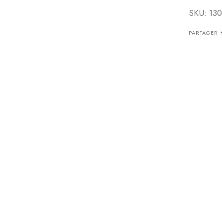
SKU: 130
PARTAGER
à
ent
une