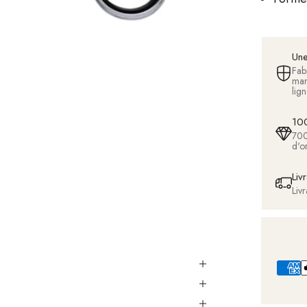
Une
Fab
man
lig
100
700
d'o
Liv
Liv