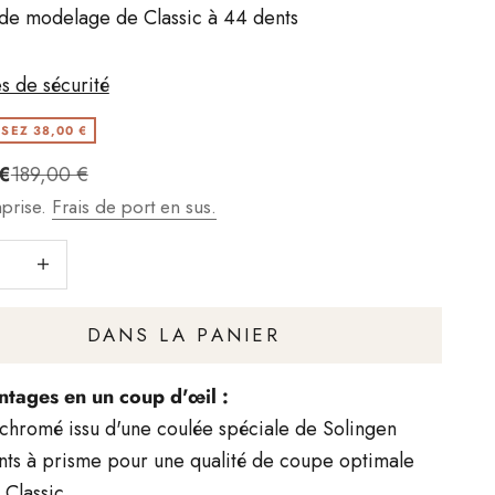
de modelage de Classic à 44 dents
s de sécurité
SEZ 38,00 €
t
Regulärer Preis
 €
189,00 €
prise.
Frais de port en sus.
 le nombre
Augmenter le nombre
DANS LA PANIER
ntages en un coup d'œil :
chromé issu d'une coulée spéciale de Solingen
ts à prisme pour une qualité de coupe optimale
 Classic