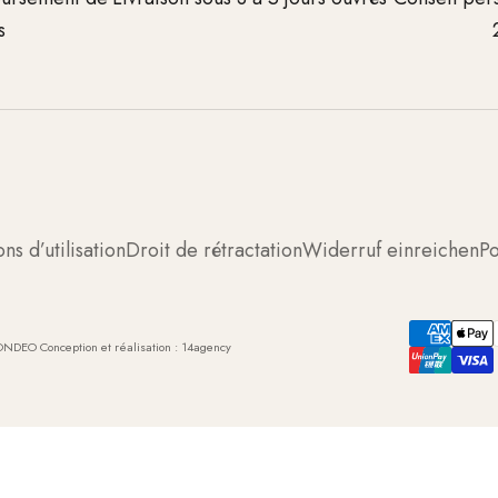
s
ns d’utilisation
Droit de rétractation
Widerruf einreichen
Po
ONDEO Conception et réalisation :
14agency