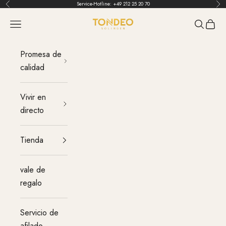
Ir al contenido
Service-Hotline:
+49 212 25 20 70
Atrás
Ant
TONDEO
Menú
Buscar
Carrit
Promesa de
calidad
Vivir en
directo
Tienda
vale de
regalo
Servicio de
afilado