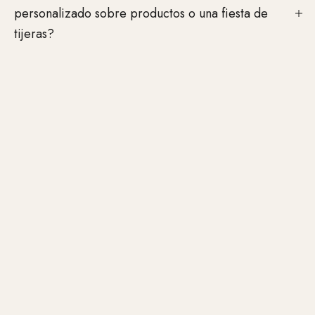
personalizado sobre productos o una fiesta de
¿Desea organizar una fiesta de tijeras o concertar una
tijeras?
consulta personalizada sobre productos? No dude en
ponerse en contacto con nosotros. Acordaremos los
detalles individualmente con usted y encontraremos el
formato adecuado para su salón.
PÓNGASE EN CONTACTO AHORA
MISMO