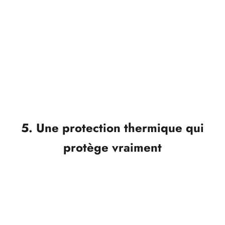
de manière élaborée le matin ? Pas de problème. Le
CERION2IN1
atteint sa température de
fonctionnement en seulement 30 secondes
et est
prêt à l'emploi dès que tu l'es. Que vous deviez vous
rendre rapidement au travail ou vous préparer pour
une soirée, votre coiffure est désormais aussi efficace
que votre quotidien.
5. Une protection thermique qui
protège vraiment