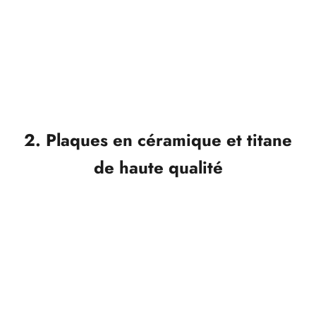
libérés, qui
lissent
la
surface des cheveux et
neutralisent l'électricité statique
. Le résultat : un
look soyeux qui est non seulement agréable au
toucher, mais qui a aussi l'air visiblement plus soigné,
même en cas d'humidité élevée.
2. Plaques en céramique et titane
de haute qualité