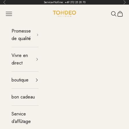
Aller au contenu
Service-Hotline:
+49 212 25 20 70
Retour
Ava
TONDEO
menu
Recherch
Panier
Promesse
de qualité
Vivre en
direct
boutique
bon cadeau
Service
d’affûtage