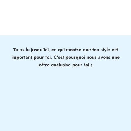
inutilement tes cheveux. Cela garantit
des coiffures
durables et des cheveux visiblement plus sains
,
jour après jour.
Tu as lu jusqu'ici, ce qui montre que
ton style est
important pour toi.
C'est pourquoi nous avons une
offre exclusive pour toi :