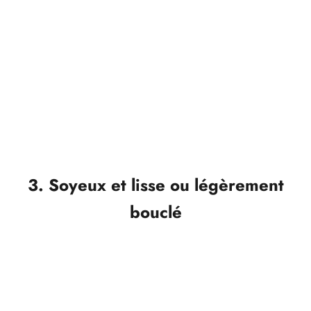
aluminium bon marché surchauffent vos cheveux, ce
qui entraîne des fourches, des cassures et des
longueurs ternes, tandis que d'autres mèches sont à
peine lissées ou modelées. Grâce à
des plaques en
titane-céramique de haute qualité
, la chaleur est
répartie uniformément : pas de cheveux brûlés, pas de
tiraillements.
3. Soyeux et lisse ou légèrement
bouclé